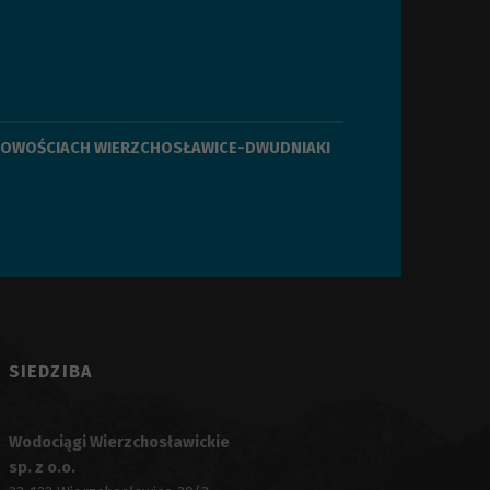
SCOWOŚCIACH WIERZCHOSŁAWICE-DWUDNIAKI
SIEDZIBA
Wodociągi Wierzchosławickie
sp. z o.o.