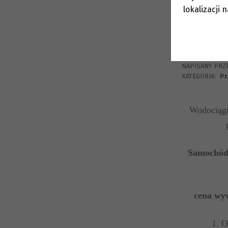
lokalizacji 
DODANO:
12 l
NAPISANY PRZ
KATEGORIA:
Pr
Wodociągi
Samochód 
cena wyw
1. O