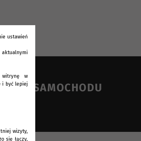
nie ustawień
 aktualnymi
 witrynę w
i być lepiej
RZEDAŻ SAMOCHODU
niej wizyty,
o się łączy,