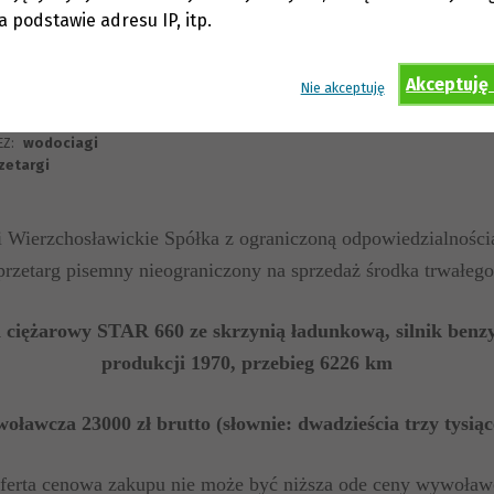
na podstawie adresu IP, itp.
Akceptuję
Nie akceptuję
istopada 2025
EZ:
wodociagi
zetargi
 Wierzchosławickie Spółka z ograniczoną odpowiedzialności
przetarg pisemny nieograniczony na sprzedaż
środka trwałego
ciężarowy STAR 660 ze skrzynią ładunkową,
silnik ben
produkcji 1970,
przebieg 6226 km
oławcza 23000 zł brutto (słownie: dwadzieścia trzy tysiąc
ferta cenowa zakupu nie może być niższa ode ceny wywoław