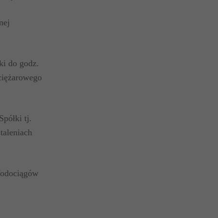
 złożonej
ki do godz.
ciężarowego
półki tj.
ustaleniach
 Wodociągów