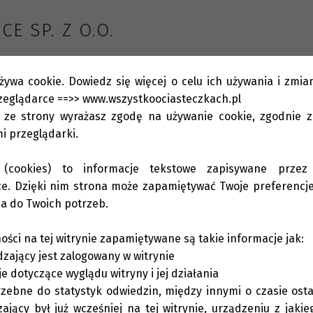
E SP. Z O.O.
bsługi Klienta
Informacje
Kontakt
żywa cookie. Dowiedz się więcej o celu ich używania i zmia
zeglądarce ==>> www.wszystkoociasteczkach.pl
c ze strony wyrażasz zgodę na używanie cookie, zgodnie z
i przeglądarki.
a (cookies) to informacje tekstowe zapisywane przez
e. Dzięki nim strona może zapamiętywać Twoje preferencje 
NIEOGRANICZONY NA SP
a do Twoich potrzeb.
ości na tej witrynie zapamiętywane są takie informacje jak:
dzający jest zalogowany w witrynie
e dotyczące wyglądu witryny i jej działania
zebne do statystyk odwiedzin, między innymi o czasie ostat
ający był już wcześniej na tej witrynie, urządzeniu z jakieg