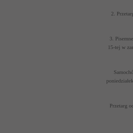
2. Przet
3. Pisemne
15-tej w z
Samoch
poniedziałek
Przetarg o