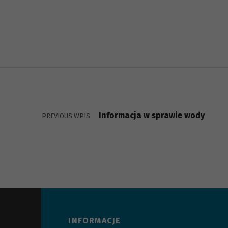
Skip back to main navigation
Nawigacja wpisu
Informacja w sprawie wody
PREVIOUS WPIS
INFORMACJE