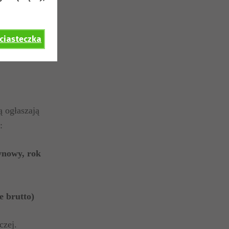
 ciasteczka
ą o
głaszają
:
zynowy,
rok
e brutto)
czej.