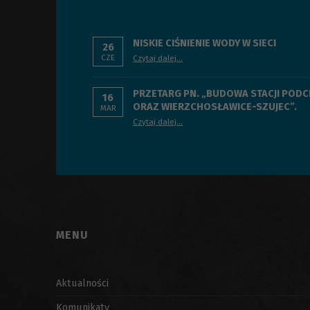
NISKIE CIŚNIENIE WODY W SIECI
26
“Niskie ciśnienie wody w sieci”
CZE
Czytaj dalej
…
PRZETARG PN. „BUDOWA STACJI POD
16
ORAZ WIERZCHOSŁAWICE-SZUJEC”.
MAR
Czytaj dalej
…
“PRZETARG PN. „BUDOWA STACJI PODCIŚNIENIOWYCH WRAZ Z INFRASTRUKTURĄ TOWARZYSZĄCĄ W MIEJSCOWOŚCIACH WIERZCHOSŁAWICE-DWUDNIAKI ORAZ WIERZCHOSŁAWICE-SZUJEC”.”
MENU
Aktualności
Komunikaty